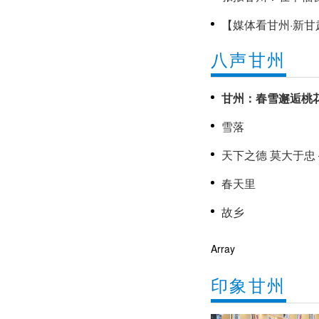
【媒体看甘州·新甘
显千年古建之美
八声甘州
《甘州新闻》2026年8月6日
甘州：春雪邂逅桃
雪落
春天里
故乡
Array
印象甘州