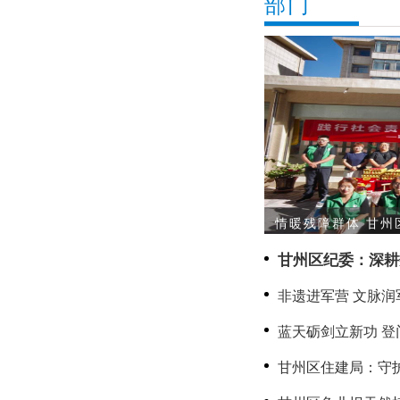
部门
情暖残障群体 甘州
甘州区纪委：深耕
治监督提质增效
非遗进军营 文脉润
双拥·共传文脉守山
蓝天砺剑立新功 
二等功军人家庭送
甘州区住建局：守