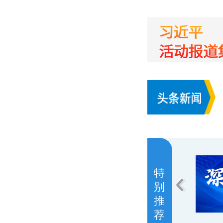
特
别
推
荐