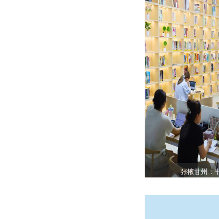
张掖甘州：