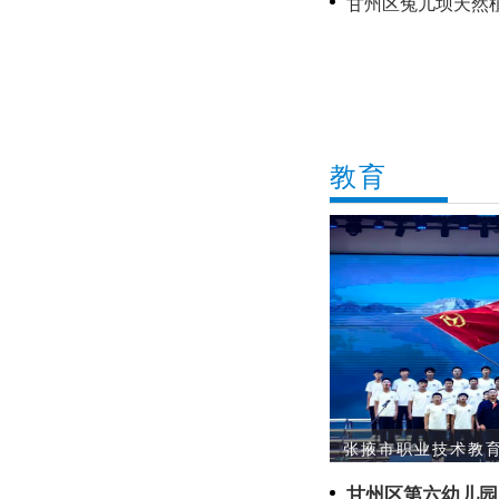
甘州区兔儿坝天然
愿护绿显担当
教育
张掖市职业技术教育
甘州区第六幼儿园：结