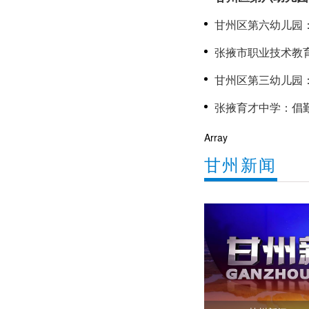
聚力成长
甘州区第六幼儿园
心
张掖市职业技术教
甘州区第三幼儿园：党建赋
长
Array
甘州新闻