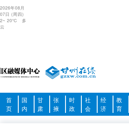
2026年08月
07日
(
周四
)
2
~
20℃
多
云
首
国
甘
张
时
社
经
教
页
内
肃
掖
政
会
济
育