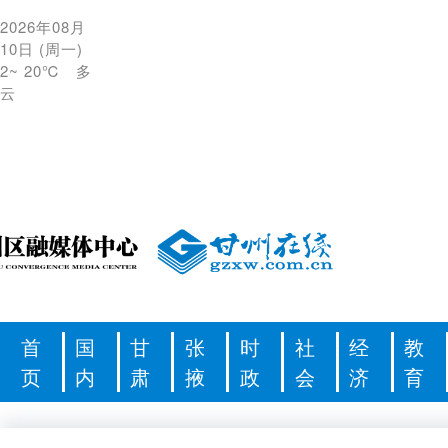
2026年08月
10日
(
周一
)
2
~
20℃
多
云
首
国
甘
张
时
社
经
教
页
内
肃
掖
政
会
济
育