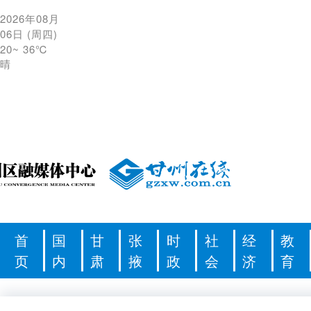
2026年08月
06日
(
周四
)
20
~
36℃
晴
首
国
甘
张
时
社
经
教
页
内
肃
掖
政
会
济
育