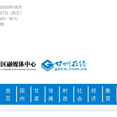
2026年08月
07日
(
周五
)
20
~
36℃
晴
首
国
甘
张
时
社
经
教
页
内
肃
掖
政
会
济
育