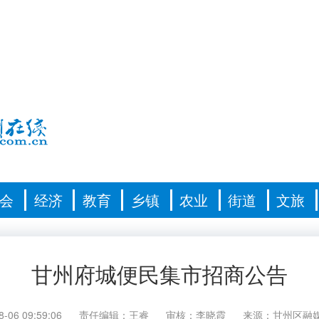
会
经济
教育
乡镇
农业
街道
文旅
甘州府城便民集市招商公告
8-06 09:59:06
责任编辑：王睿
审核：李晓霞
来源：甘州区融