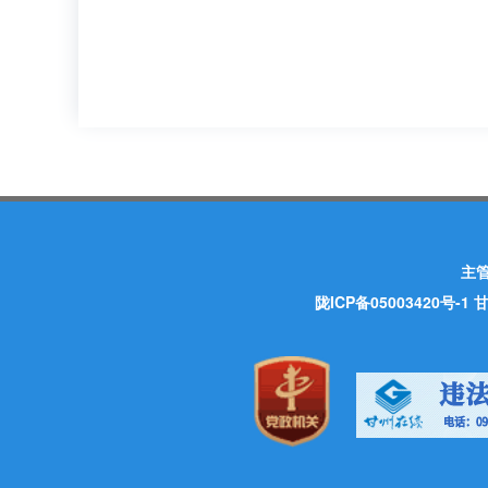
主
陇ICP备05003420号-1
甘