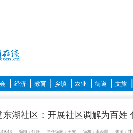
会
经济
教育
乡镇
农业
街道
文旅
道东湖社区：开展社区调解为百姓 
:49:43
编辑：何静
责任编辑：王睿
审核：李晓霞
来源：甘