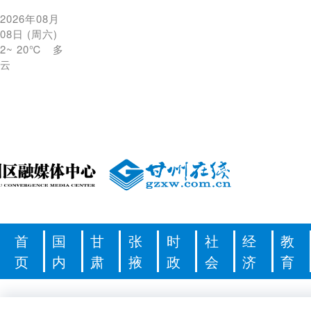
2026年08月
08日
(
周六
)
2
~
20℃
多
云
首
国
甘
张
时
社
经
教
页
内
肃
掖
政
会
济
育