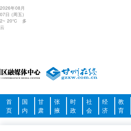
2026年08月
07日
(
周五
)
2
~
20℃
多
云
首
国
甘
张
时
社
经
教
页
内
肃
掖
政
会
济
育