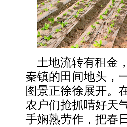
土地流转有租金
秦镇的田间地头，
图景正徐徐展开。
农户们抢抓晴好天
手娴熟劳作，把春