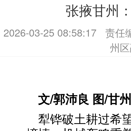
张掖甘州
2026-03-25 08:58:17
责任
州区
文/郭沛良 图/甘
犁铧破土耕过希