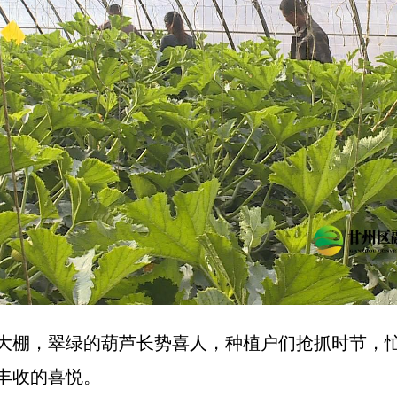
大棚，翠绿的葫芦长势喜人，种植户们抢抓时节，
丰收的喜悦。