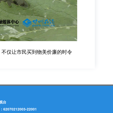
，不仅让市民买到物美价廉的时令
视台
70212003-22001