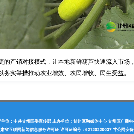
捷的产销对接模式，让本地新鲜葫芦快速流入市场
以务实举措推动农业增效、农民增收、民生受益。
管单位：中共甘州区委宣传部 主办单位：甘州区融媒体中心 甘州区广播电
肃省互联网新闻信息服务许可证 许可证编号：62120220037 甘公网安备：620