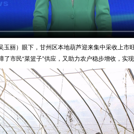
 吴玉丽）眼下，甘州区本地葫芦迎来集中采收上市
障了市民“菜篮子”供应，又助力农户稳步增收，实