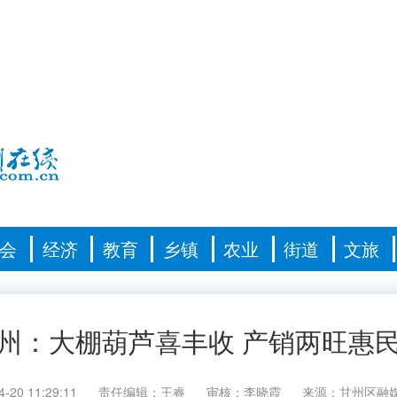
会
经济
教育
乡镇
农业
街道
文旅
州：大棚葫芦喜丰收 产销两旺惠
4-20 11:29:11
责任编辑：王睿
审核：李晓霞
来源：甘州区融