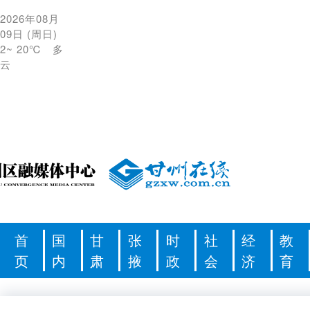
2026年08月
09日
(
周日
)
2
~
20℃
多
云
首
国
甘
张
时
社
经
教
页
内
肃
掖
政
会
济
育