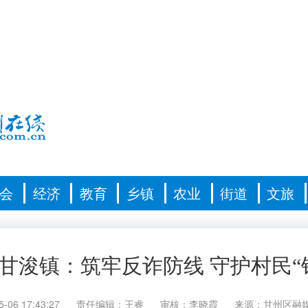
会
经济
教育
乡镇
农业
街道
文旅
甘浚镇：筑牢反诈防线 守护村民“
5-06 17:43:27
责任编辑：王睿
审核：李晓霞
来源：甘州区融