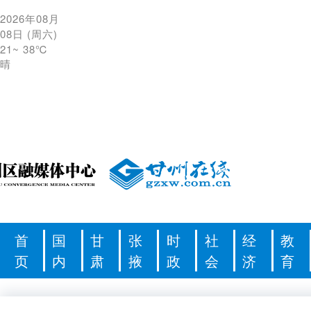
2026年08月
08日
(
周六
)
21
~
38℃
晴
首
国
甘
张
时
社
经
教
页
内
肃
掖
政
会
济
育