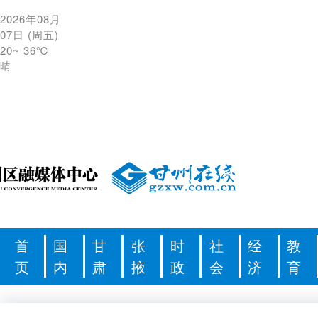
2026年08月
07日
(
周五
)
20
~
36℃
晴
首
国
甘
张
时
社
经
教
页
内
肃
掖
政
会
济
育