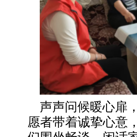
声声问候暖心扉
愿者带着诚挚心意
们围坐畅谈、闲话