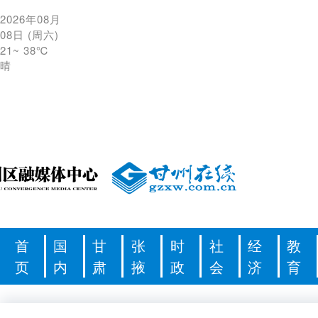
2026年08月
08日
(
周六
)
21
~
38℃
晴
首
国
甘
张
时
社
经
教
页
内
肃
掖
政
会
济
育