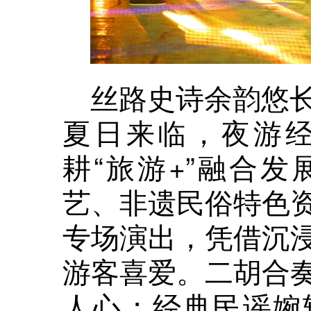
丝路史诗余韵悠
夏日来临，夜游
耕“旅游+”融合
艺、非遗民俗特色
专场演出，凭借沉
游客喜爱。二胡合
人心；经典民谣婉