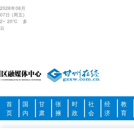
2026年08月
07日
(
周五
)
2
~
20℃
多
云
首
国
甘
张
时
社
经
教
页
内
肃
掖
政
会
济
育