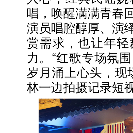
唱，唤醒满满青春
演员唱腔醇厚、演
赏需求，也让年轻
力。“红歌专场氛
岁月涌上心头，现
林一边拍摄记录短