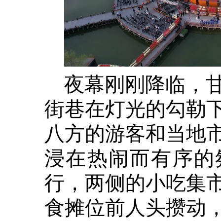
夜幕刚刚降临，
街巷在灯光的勾勒
八方的游客和当地
浸在热闹而有序的
行，两侧的小吃集
食摊位前人头攒动