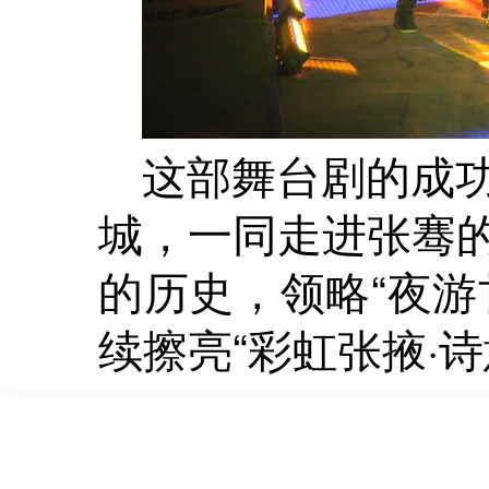
这部舞台剧的成
城，一同走进张骞
的历史，领略“夜游
续擦亮“彩虹张掖·