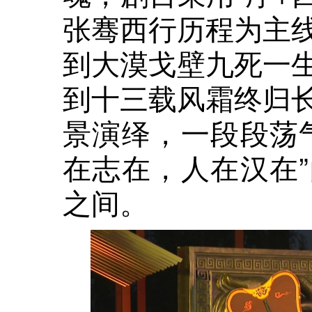
张骞西行历程为主
到大漠戈壁九死一
到十三载风霜终归
景演绎，一段段荡
在志在，人在汉在
之间。