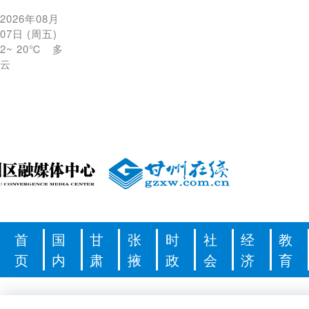
2026年08月
07日
(
周五
)
2
~
20℃
多
云
首
国
甘
张
时
社
经
教
页
内
肃
掖
政
会
济
育