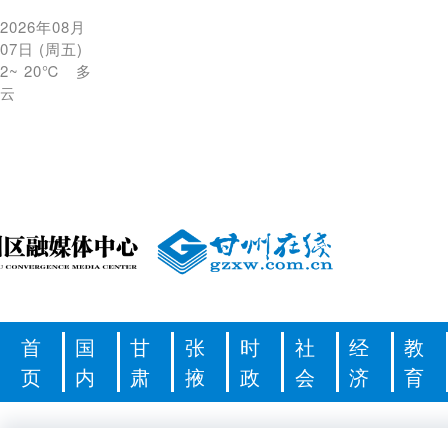
2026年08月
07日
(
周五
)
2
~
20℃
多
云
首
国
甘
张
时
社
经
教
页
内
肃
掖
政
会
济
育