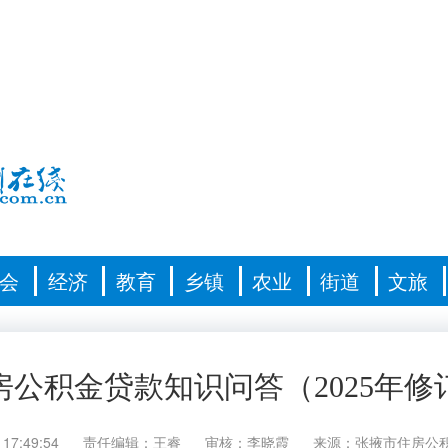
会
经济
教育
乡镇
农业
街道
文旅
房公积金贷款知识问答（2025年修
 17:49:54
责任编辑：王睿
审核：李晓霞
来源：张掖市住房公