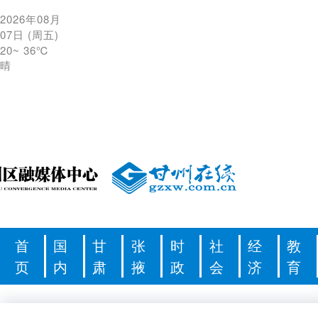
2026年08月
07日
(
周五
)
20
~
36℃
晴
首
国
甘
张
时
社
经
教
页
内
肃
掖
政
会
济
育