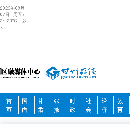
2026年08月
07日
(
周五
)
2
~
20℃
多
云
首
国
甘
张
时
社
经
教
页
内
肃
掖
政
会
济
育