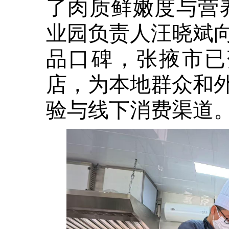
了肉质鲜嫩度与营
业园负责人汪晓斌
品口碑，张掖市已
店，为本地群众和
验与线下消费渠道