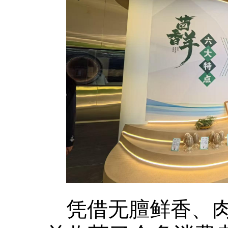
凭借无膻鲜香、