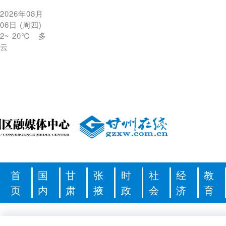
2026年08月
06日
(
周四
)
2
~
20℃
多
云
首
国
甘
张
时
社
经
教
页
内
肃
掖
政
会
济
育