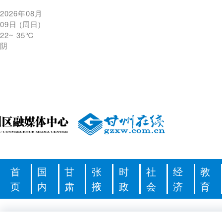
2026年08月
09日
(
周日
)
22
~
35℃
阴
首
国
甘
张
时
社
经
教
页
内
肃
掖
政
会
济
育