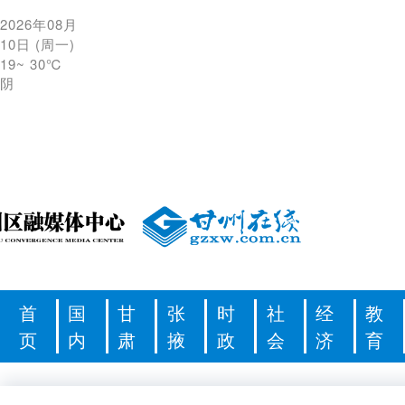
2026年08月
10日
(
周一
)
19
~
30℃
阴
首
国
甘
张
时
社
经
教
页
内
肃
掖
政
会
济
育