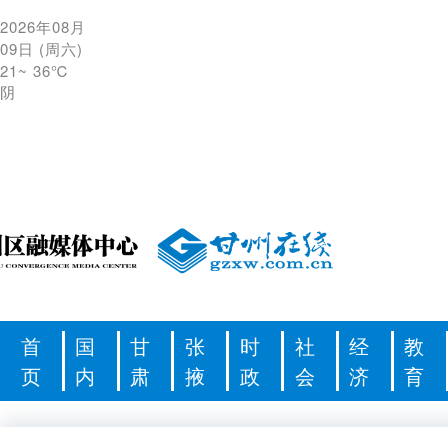
2026年08月
09日
(
周六
)
21
~
36℃
阴
首
国
甘
张
时
社
经
教
页
内
肃
掖
政
会
济
育