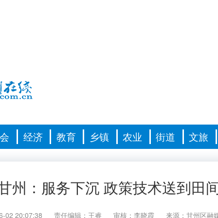
会
经济
教育
乡镇
农业
街道
文旅
甘州：服务下沉 政策技术送到田
6-02 20:07:38
责任编辑：王睿
审核：李晓霞
来源：甘州区融