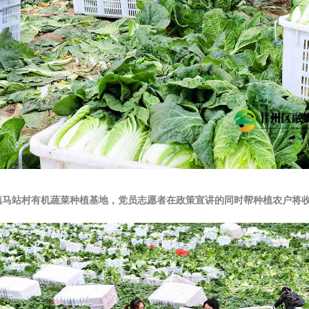
党寨镇马站村有机蔬菜种植基地，党员志愿者在政策宣讲的同时帮种植农户将