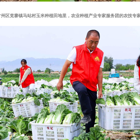
掖市甘州区党寨镇马站村玉米种植田地里，农业种植产业专家服务团的农技专