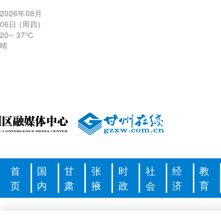
2026年08月
06日
(
周四
)
20
~
37℃
晴
首
国
甘
张
时
社
经
教
页
内
肃
掖
政
会
济
育