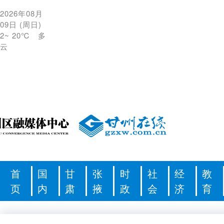
2026年08月
09日
(
周日
)
2
~
20℃
多
云
首
国
甘
张
时
社
经
教
页
内
肃
掖
政
会
济
育