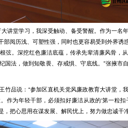
育大讲堂学习，我深受触动、备受警醒。作为一名
干部阅历浅、可塑性强，同时也更容易受到外界诱
根弦。深挖红色廉洁底蕴，传承先辈清廉风骨，
纪国法，做到知敬畏、存戒惧、守底线。”
张掖市
王竹品说：“参加区直机关党风廉政教育大讲堂，
。作为年轻干部，必须扣好廉洁从政的‘第一粒扣
是，把心思用在谋发展、解民忧上，努力做忠诚干净