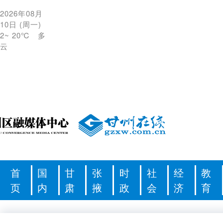
2026年08月
10日
(
周一
)
2
~
20℃
多
云
首
国
甘
张
时
社
经
教
页
内
肃
掖
政
会
济
育