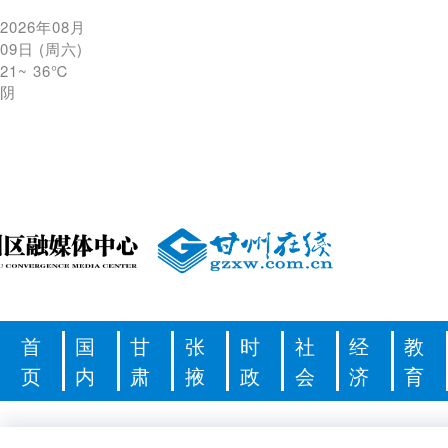
2026年08月
09日
(
周六
)
21
~
36℃
阴
首
国
甘
张
时
社
经
教
页
内
肃
掖
政
会
济
育