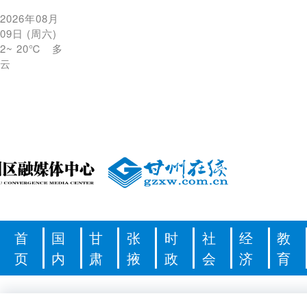
2026年08月
09日
(
周六
)
2
~
20℃
多
云
首
国
甘
张
时
社
经
教
页
内
肃
掖
政
会
济
育