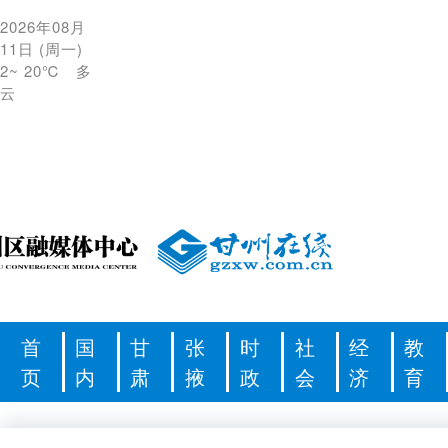
2026年08月
11日
(
周一
)
2
~
20℃
多
云
首
国
甘
张
时
社
经
教
页
内
肃
掖
政
会
济
育