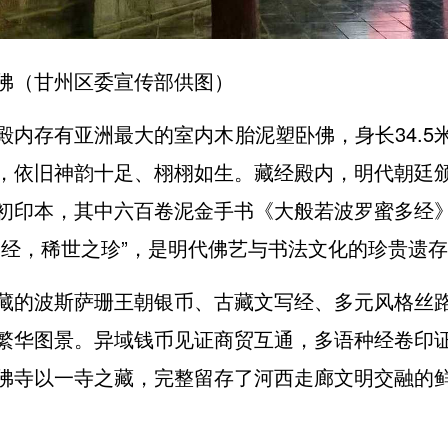
佛（甘州区委宣传部供图）
殿内存有亚洲最大的室内木胎泥塑卧佛，身长34.5
，依旧神韵十足、栩栩如生。藏经殿内，明代朝廷
初印本，其中六百卷泥金手书《大般若波罗蜜多经
金经，稀世之珍”，是明代佛艺与书法文化的珍贵遗
藏的波斯萨珊王朝银币、古藏文写经、多元风格丝
繁华图景。异域钱币见证商贸互通，多语种经卷印
佛寺以一寺之藏，完整留存了河西走廊文明交融的