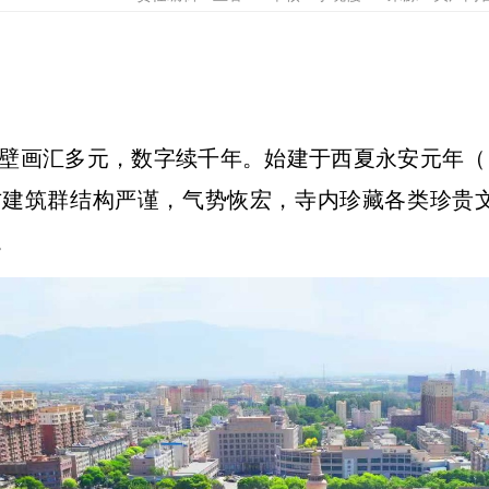
壁画汇多元，数字续千年。始建于西夏永安元年（1
建筑群结构严谨，气势恢宏，寺内珍藏各类珍贵
。