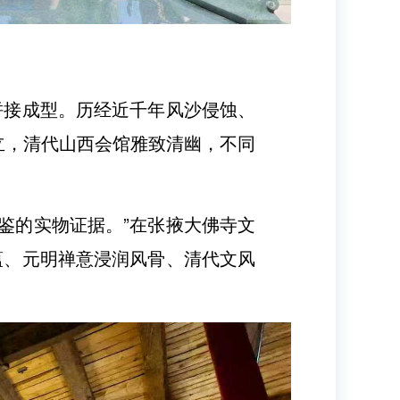
拼接成型。历经近千年风沙侵蚀、
立，清代山西会馆雅致清幽，不同
鉴的实物证据。”在张掖大佛寺文
蕴、元明禅意浸润风骨、清代文风