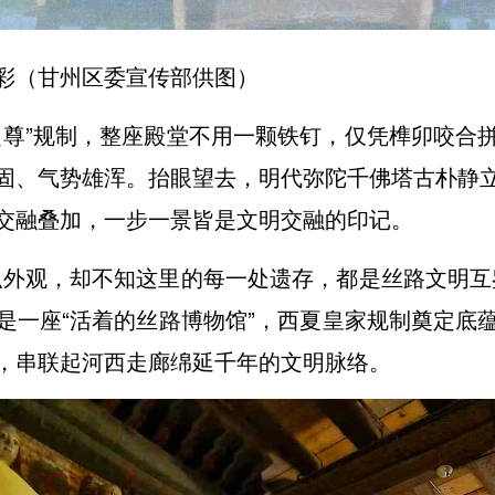
彩（甘州区委宣传部供图）
之尊”规制，整座殿堂不用一颗铁钉，仅凭榫卯咬合
固、气势雄浑。抬眼望去，明代弥陀千佛塔古朴静
交融叠加，一步一景皆是文明交融的印记。
弘外观，却不知这里的每一处遗存，都是丝路文明互
是一座“活着的丝路博物馆”，西夏皇家规制奠定底
，串联起河西走廊绵延千年的文明脉络。