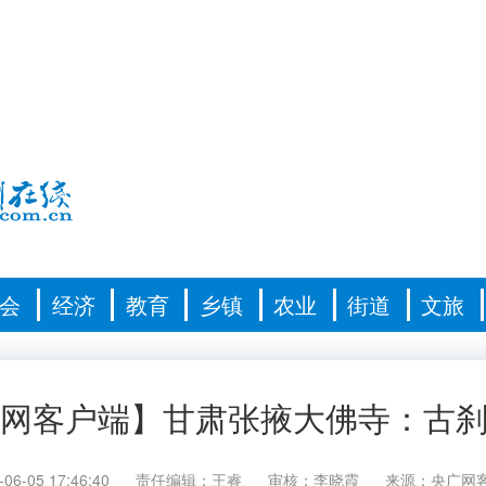
会
经济
教育
乡镇
农业
街道
文旅
广网客户端】甘肃张掖大佛寺：古刹
-06-05 17:46:40
责任编辑：王睿
审核：李晓霞
来源：央广网