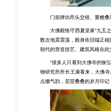
门前牌坊昂头交错、重檐叠
大佛殿恪守西夏皇家“九五
数次地震震荡，殿身依旧端正稳
朝代的营造技艺、建筑风格在此
“很多人只看到大佛寺的恢
物研究所所长王康看来，大佛寺
点缀气韵，层层叠叠的岁月印记