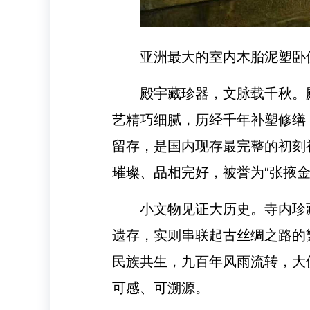
亚洲最大的室内木胎泥塑卧
殿宇藏珍器，文脉载千秋。
艺精巧细腻，历经千年补塑修缮
留存，是国内现存最完整的初刻
璀璨、品相完好，被誉为“张掖
小文物见证大历史。寺内珍
遗存，实则串联起古丝绸之路的
民族共生，九百年风雨流转，大
可感、可溯源。