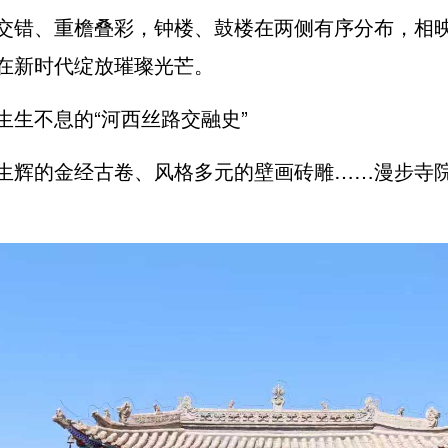
交错、重檐叠彩，钟楼、鼓楼在两侧有序分布，相
在新时代绽放璀璨光芒。
生生不息的“河西丝路交融史”
生辉的金经古卷、风格多元的壁画砖雕……漫步寺