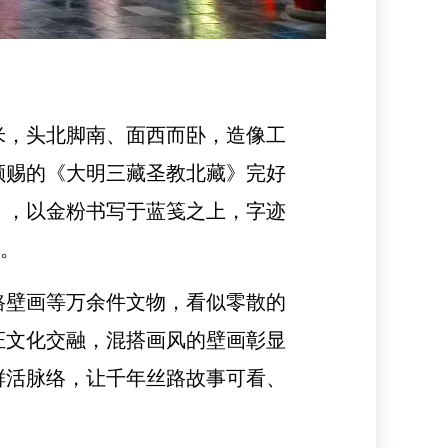
米，头北脚南、面西而卧，造像工
颁赐的《大明三藏圣教北藏》完好
》，以金粉书写于蓝笺之上，字迹
存。
路壁画等万余件文物，看似零散的
证文化交融，混搭画风的壁画彰显
鲜活脉络，让千年丝路故事可看、