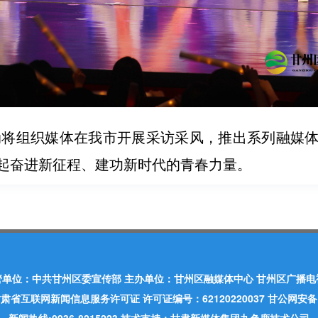
活动将组织媒体在我市开展采访采风，推出系列融媒
起奋进新征程、建功新时代的青春力量。
管单位：中共甘州区委宣传部 主办单位：甘州区融媒体中心 甘州区广播电
肃省互联网新闻信息服务许可证 许可证编号：62120220037 甘公网安备：620
新闻热线:0936-8215223 技术支持：甘肃新媒体集团九色鹿技术公司