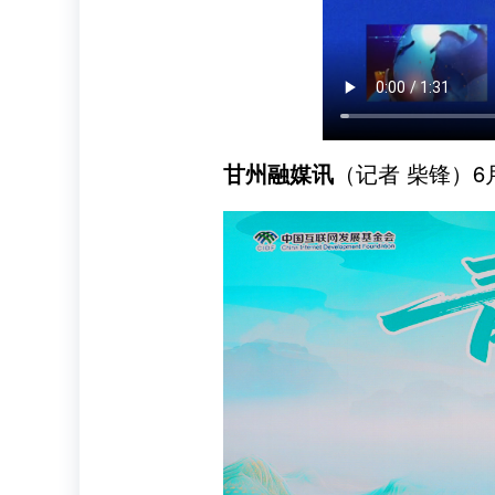
甘州融媒讯
（记者 柴锋）