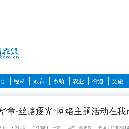
会
经济
教育
乡镇
农业
街道
文旅
春华章·丝路逐光”网络主题活动在我
6-09 18:24:23
责任编辑：王睿
审核：李晓霞
来源：甘州区融