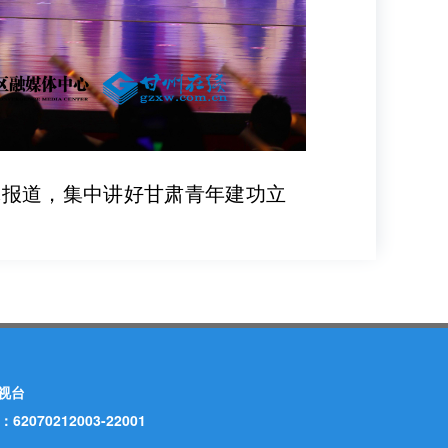
体报道，集中讲好甘肃青年建功立
视台
70212003-22001