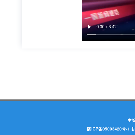
主
陇ICP备05003420号-1
甘