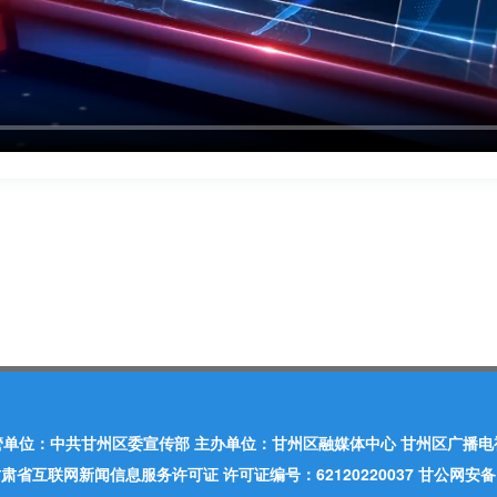
管单位：中共甘州区委宣传部 主办单位：甘州区融媒体中心 甘州区广播电
肃省互联网新闻信息服务许可证 许可证编号：62120220037 甘公网安备：620