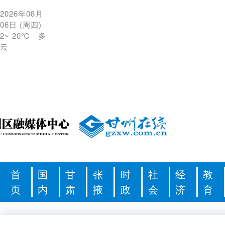
2026年08月
06日
(
周四
)
2
~
20℃
多
云
首
国
甘
张
时
社
经
教
页
内
肃
掖
政
会
济
育