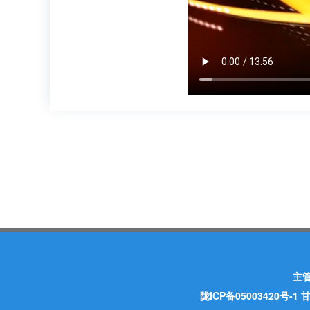
主
陇ICP备05003420号-1
甘