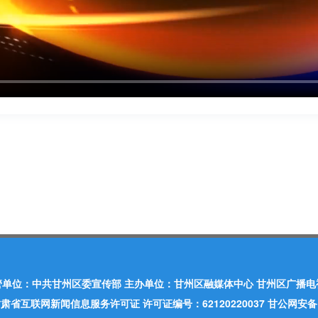
管单位：中共甘州区委宣传部 主办单位：甘州区融媒体中心 甘州区广播电
肃省互联网新闻信息服务许可证 许可证编号：62120220037 甘公网安备：620