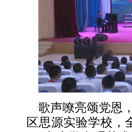
歌声嘹亮颂党恩
区思源实验学校，全