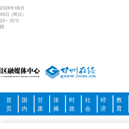
2026年08月
09日
(
周日
)
22
~
35℃
阴
首
国
甘
张
时
社
经
教
页
内
肃
掖
政
会
济
育