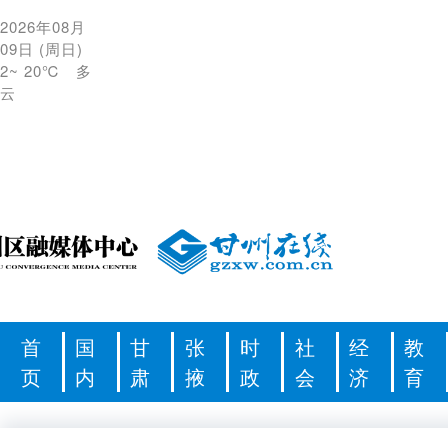
2026年08月
09日
(
周日
)
2
~
20℃
多
云
首
国
甘
张
时
社
经
教
页
内
肃
掖
政
会
济
育