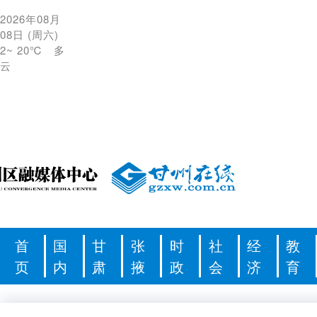
2026年08月
08日
(
周六
)
2
~
20℃
多
云
首
国
甘
张
时
社
经
教
页
内
肃
掖
政
会
济
育