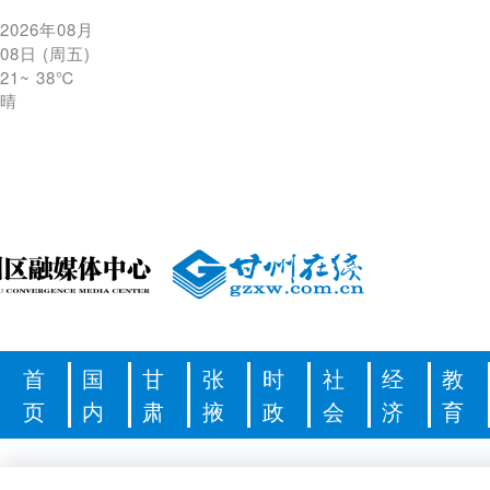
2026年08月
08日
(
周五
)
21
~
38℃
晴
首
国
甘
张
时
社
经
教
页
内
肃
掖
政
会
济
育