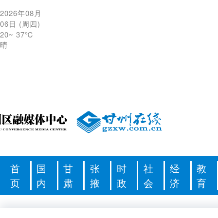
2026年08月
06日
(
周四
)
20
~
37℃
晴
首
国
甘
张
时
社
经
教
页
内
肃
掖
政
会
济
育