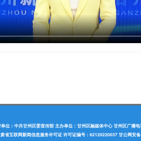
管单位：中共甘州区委宣传部 主办单位：甘州区融媒体中心 甘州区广播电
肃省互联网新闻信息服务许可证 许可证编号：62120220037 甘公网安备：620