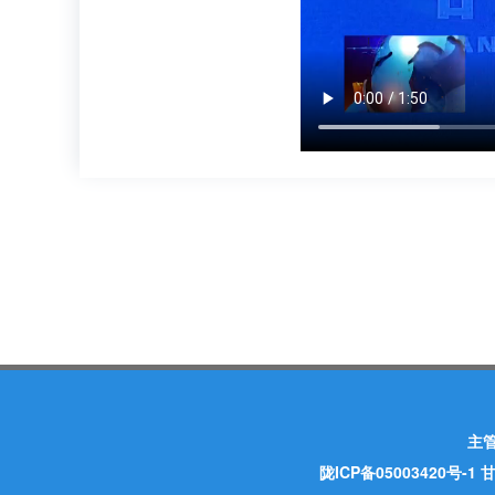
主
陇ICP备05003420号-1
甘