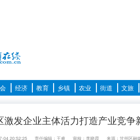
会
经济
教育
乡镇
农业
街道
文旅
区激发企业主体活力打造产业竞争
7-04 20:52:25
责任编辑：王睿
审核：李晓霞
来源：甘州区融