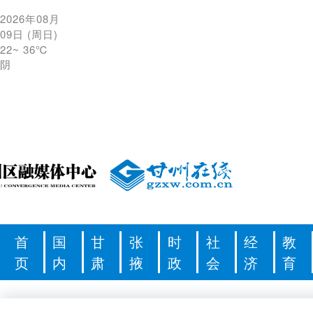
2026年08月
09日
(
周日
)
22
~
36℃
阴
首
国
甘
张
时
社
经
教
页
内
肃
掖
政
会
济
育