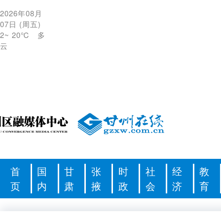
2026年08月
07日
(
周五
)
2
~
20℃
多
云
首
国
甘
张
时
社
经
教
页
内
肃
掖
政
会
济
育