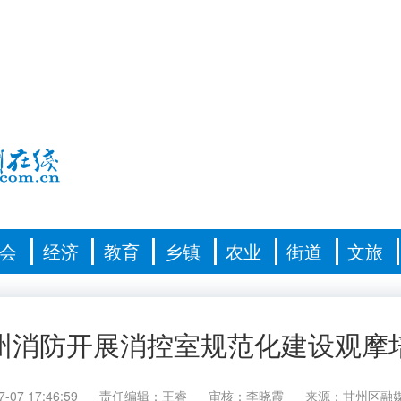
会
经济
教育
乡镇
农业
街道
文旅
州消防开展消控室规范化建设观摩
7-07 17:46:59
责任编辑：王睿
审核：李晓霞
来源：甘州区融