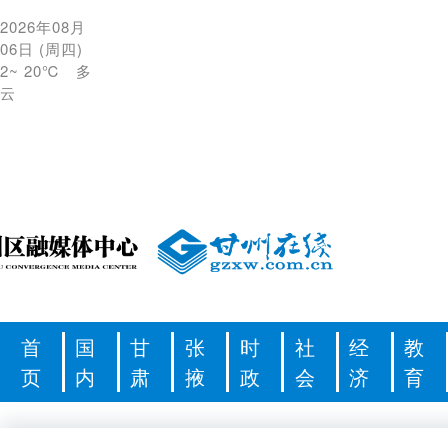
2026年08月
06日
(
周四
)
2
~
20℃
多
云
首
国
甘
张
时
社
经
教
页
内
肃
掖
政
会
济
育