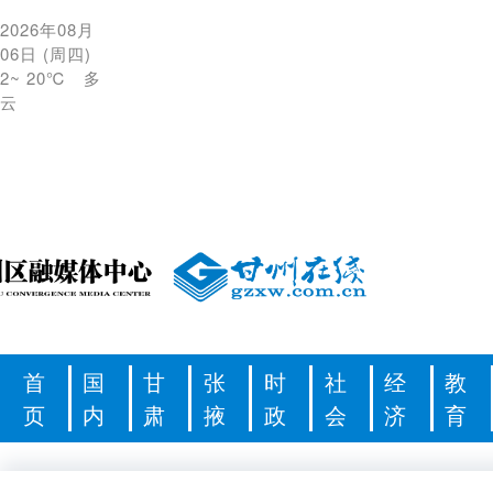
2026年08月
06日
(
周四
)
2
~
20℃
多
云
首
国
甘
张
时
社
经
教
页
内
肃
掖
政
会
济
育