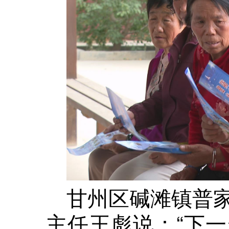
甘州区碱滩镇普
主任王彪说：“下