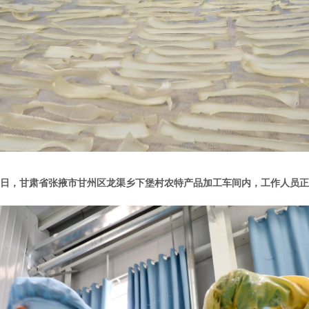
1月1日，甘肃省张掖市甘州区龙渠乡下堡村农特产品加工车间内，工作人员