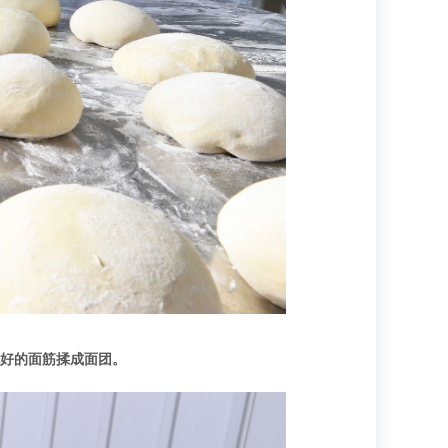
洗好的面筋揉成面团。