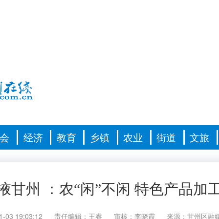
会
经济
教育
乡镇
农业
街道
文旅
掖甘州 ：农“闲”不闲 特色产品加
1-03 19:03:12
责任编辑：王睿
审核：李晓霞
来源：甘州区融